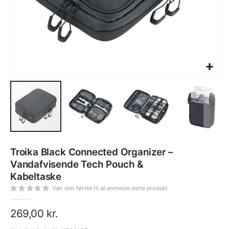
Gå
til
Troika Black Connected Organizer –
starten
af
Vandafvisende Tech Pouch &
billedgalleriet
Kabeltaske
Vær den første til at anmelde dette produkt
269,00 kr.