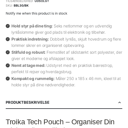
TILGÆNGELIGHED:
UDSOLGT
SKU
BBL30/BK
Notify me when this product is in stock
Hold styr på dine ting:
Seks netlommer og en udvendig
lynlåslomme giver god plads til elektronik og tilbehør.
Praktisk indretning:
Dobbelt lynlås, skjult hovedrum og flere
lommer sikrer en organiseret opbevaring.
Stilfuld og robust:
Fremstillet af slidstærkt sort polyester, der
giver et moderne og afslappet look.
Nemt at tage med:
Udstyret med en praktisk bærestrop,
perfekt til rejser og hverdagsbrug.
Kompakt og rummelig:
Måler 250 x 185 x 46 mm, ideel til at
holde styr på dine nødvendigheder.
PRODUKTBESKRIVELSE
Troika Tech Pouch – Organiser Din