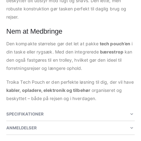
beskytter dit udstyr mod fugt og snavs. Den lette, men
robuste konstruktion gør tasken perfekt til daglig brug og
rejser.
Nem at Medbringe
Den kompakte størrelse gør det let at pakke
tech pouch’en
i
din taske eller rygsæk. Med den integrerede
bærestrop
kan
den også fastgøres til en trolley, hvilket gør den ideel til
forretningsrejser og længere ophold.
Troika Tech Pouch er den perfekte løsning til dig, der vil have
kabler, opladere, elektronik og tilbehør
organiseret og
beskyttet – både på rejsen og i hverdagen.
SPECIFIKATIONER
ANMELDELSER