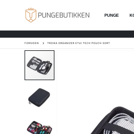
PUNGE
K
FORSIDEN
TROIKA ORGANIZER ETUI TECH POUCH SORT
Gå
til
slutningen
af
billedgalleriet