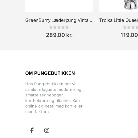
GreenBurry Læderpung Vintage
Rating:
Rat
0%
0%
289,00 kr.
119,00
OM PUNGEBUTIKKEN
Hos Pungebutikken har vi
samlet elegante moderne og
smarte tegnebøger,
kortholdere og tilbehør. Køb
online og betal med kort eller
mod faktura.