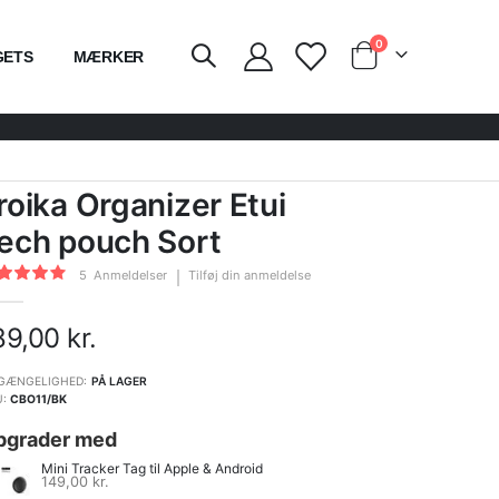
varer
0
GETS
MÆRKER
Cart
roika Organizer Etui
ech pouch Sort
dømmelse:
5
Anmeldelser
Tilføj din anmeldelse
100
of
89,00 kr.
GÆNGELIGHED:
PÅ LAGER
U
CBO11/BK
pgrader med
Mini Tracker Tag til Apple & Android
149,00 kr.