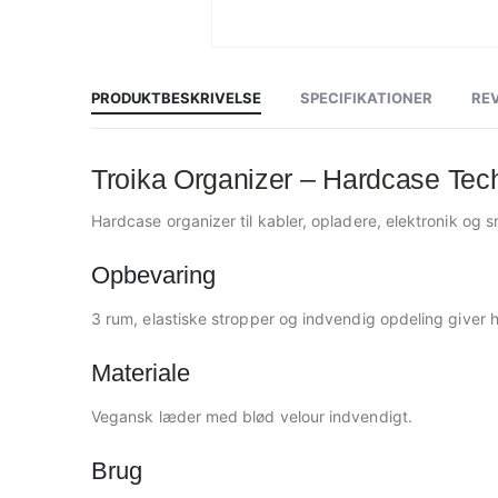
Gå
til
starten
af
PRODUKTBESKRIVELSE
SPECIFIKATIONER
RE
billedgalleriet
Troika Organizer – Hardcase Te
Hardcase organizer til kabler, opladere, elektronik og 
Opbevaring
3 rum, elastiske stropper og indvendig opdeling giver hu
Materiale
Vegansk læder med blød velour indvendigt.
Brug