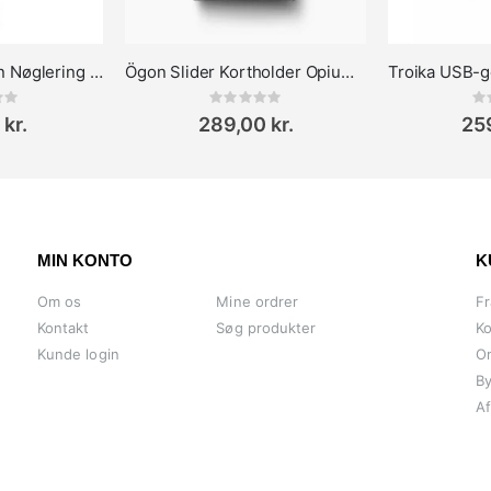
Troika Little Queen Nøglering Dronning med guldkrone
Ögon Slider Kortholder Opium Black
ing:
Rating:
0%
0%
 kr.
289,00 kr.
259
MIN KONTO
K
Om os
Mine ordrer
Fr
Kontakt
Søg produkter
Ko
Kunde login
O
By
Af