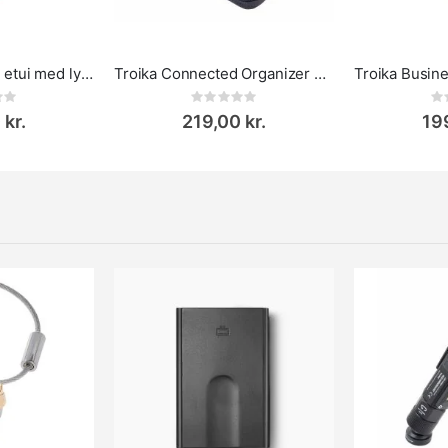
Troika Organiser - etui med lynlås
Troika Connected Organizer Taske
ing:
Rating:
0%
0%
 kr.
219,00 kr.
199