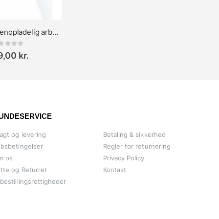
Troika USB-genopladelig arbejdssikkerheds- og pandelampe
Rating:
,00 kr.
UNDESERVICE
agt og levering
Betaling & sikkerhed
bsbetingelser
Regler for returnering
m os
Privacy Policy
tte og Returret
Kontakt
bestillingsrettigheder