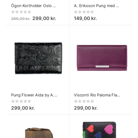
Ögon Kortholder Oslo Rose Gold
A. Eriksson Pung med Nøglepung Högsar
Rating:
Rating:
0%
0%
299,00 kr.
149,00 kr.
369,00 kr.
Pung Flower Aida by A. Eriksson
Visconti Rio Paloma Flap Pung, Multi Purple
Rating:
Rating:
0%
0%
299,00 kr.
299,00 kr.