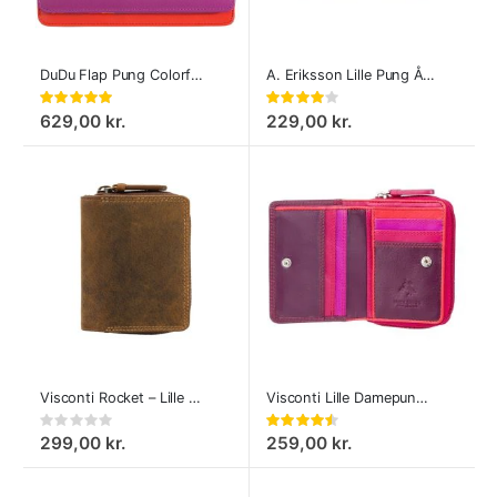
DuDu Flap Pung Colorful Canarie
A. Eriksson Lille Pung Åva
Bedømmelse:
Bedømmelse:
100%
80%
629,00 kr.
229,00 kr.
Visconti Rocket – Lille Damepung
Visconti Lille Damepung Hawaii
Rating:
Bedømmelse:
0%
90%
299,00 kr.
259,00 kr.