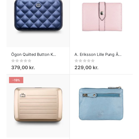
Ögon Quilted Button Kortholder Navy-Blue
A. Eriksson Lille Pung Åva Rosa
Rating:
Rating:
0%
0%
379,00 kr.
229,00 kr.
-19%