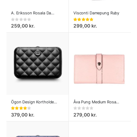
A. Eriksson Rosala Damepung
Visconti Damepung Ruby
Rating:
Bedømmelse:
0%
100%
259,00 kr.
299,00 kr.
Ögon Design Kortholder Quilted Button
Åva Pung Medium Rosa fra A. Eriksson
Bedømmelse:
Rating:
80%
0%
379,00 kr.
279,00 kr.