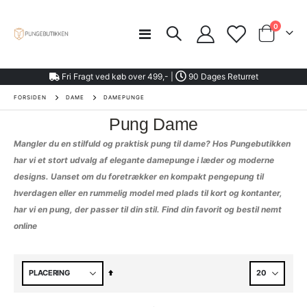
varer
0
Toggle
Cart
Nav
Fri Fragt ved køb over 499,- |
90 Dages Returret
FORSIDEN
DAME
DAMEPUNGE
Pung Dame
Mangler du en stilfuld og praktisk pung til dame? Hos Pungebutikken
har vi et stort udvalg af elegante damepunge i læder og moderne
designs. Uanset om du foretrækker en kompakt pengepung til
hverdagen eller en rummelig model med plads til kort og kontanter,
har vi en pung, der passer til din stil. Find din favorit og bestil nemt
online
Faldende
orden