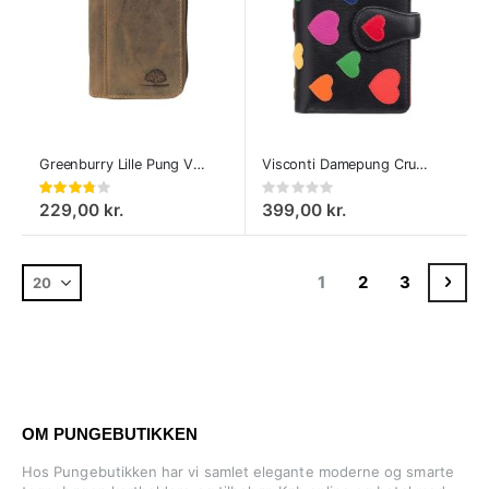
Greenburry Lille Pung Vintage
Visconti Damepung Crush
Bedømmelse:
Rating:
75%
0%
229,00 kr.
399,00 kr.
Side
Du læser i øjeblikket 
Side
Side
Side
GÅ T
1
2
3
OM PUNGEBUTIKKEN
Hos Pungebutikken har vi samlet elegante moderne og smarte