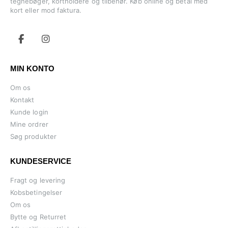
tegnebøger, kortholdere og tilbehør. Køb online og betal med
kort eller mod faktura.
MIN KONTO
Om os
Kontakt
Kunde login
Mine ordrer
Søg produkter
KUNDESERVICE
Fragt og levering
Kobsbetingelser
Om os
Bytte og Returret