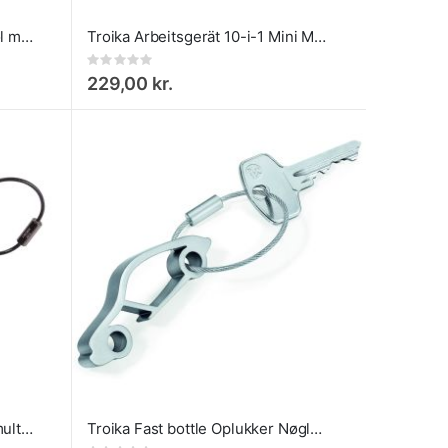
Toolinator 10-i-1 Mini Multitool med Nøglering
Troika Arbeitsgerät 10-i-1 Mini Multiværktøj med Tang
Rating:
0%
229,00 kr.
Troika Toolinator 10-i-1 Mini multitool Nøglering Titan
Troika Fast bottle Oplukker Nøglering