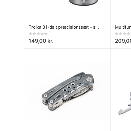
Troika 31-delt præcisionssæt – skruetrækker med 30 bits
Rating:
Rating:
0%
0%
149,00 kr.
209,00