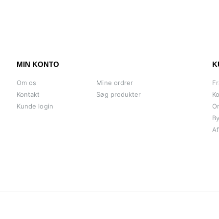
MIN KONTO
K
Om os
Mine ordrer
Fr
Kontakt
Søg produkter
Ko
Kunde login
O
By
Af