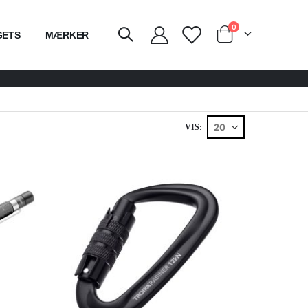
varer
0
GETS
MÆRKER
Cart
VIS