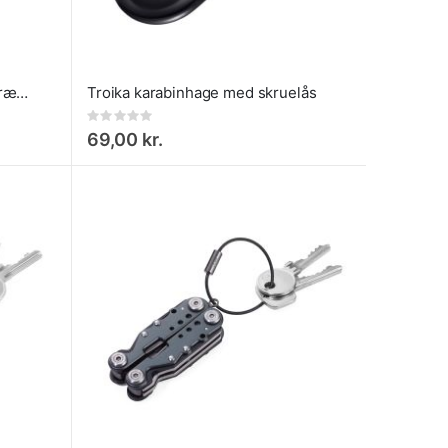
Troika 13-i-1 værktøjspen – Præcisionsskruetrækker med 12 bits
Troika karabinhage med skruelås
Rating:
0%
69,00 kr.