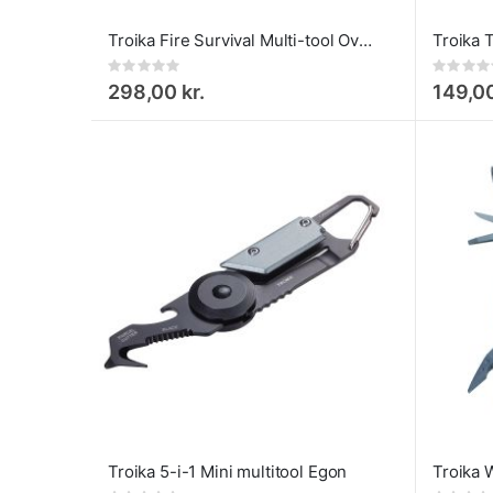
Troika Fire Survival Multi-tool Overlevelsesværktøj 14-i-1
Troika T
Rating:
Rating:
0%
0%
298,00 kr.
149,00
Troika 5-i-1 Mini multitool Egon