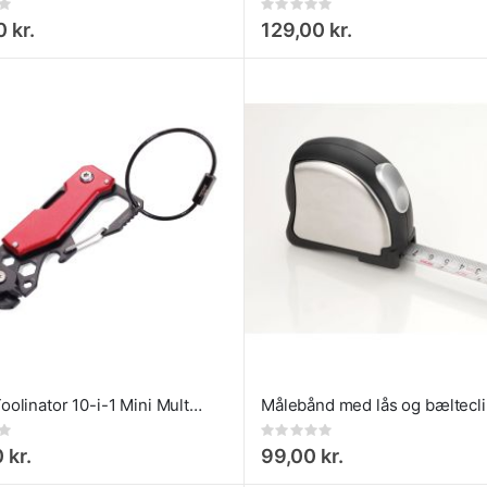
Rating:
0%
 kr.
129,00 kr.
Troika Toolinator 10-i-1 Mini Multitool med Nøglering rød
Rating:
0%
 kr.
99,00 kr.