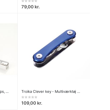
Rating:
0%
79,00 kr.
Målebånd med lås og bælteclips, rustfrit stål
Troika Clever key - Multiværktøj nøgleholder Blå
Rating:
0%
109,00 kr.