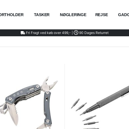
ORTHOLDER
TASKER
NØGLERINGE
REJSE
GAD
Fri Fragt ved køb over 499,- |
90 Dages Returret