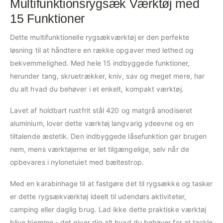
Multifunktionsrygsæk Værktøj med
15 Funktioner
Dette multifunktionelle rygsækværktøj er den perfekte
løsning til at håndtere en række opgaver med lethed og
bekvemmelighed. Med hele 15 indbyggede funktioner,
herunder tang, skruetrækker, kniv, sav og meget mere, har
du alt hvad du behøver i et enkelt, kompakt værktøj.
Lavet af holdbart rustfrit stål 420 og matgrå anodiseret
aluminium, lover dette værktøj langvarig ydeevne og en
tiltalende æstetik. Den indbyggede låsefunktion gør brugen
nem, mens værktøjerne er let tilgængelige, selv når de
opbevares i nylonetuiet med bæltestrop.
Med en karabinhage til at fastgøre det til rygsække og tasker
er dette rygsækværktøj ideelt til udendørs aktiviteter,
camping eller daglig brug. Lad ikke dette praktiske værktøj
blive hjemme - det giver dig alt hvad du behøver for at tackle