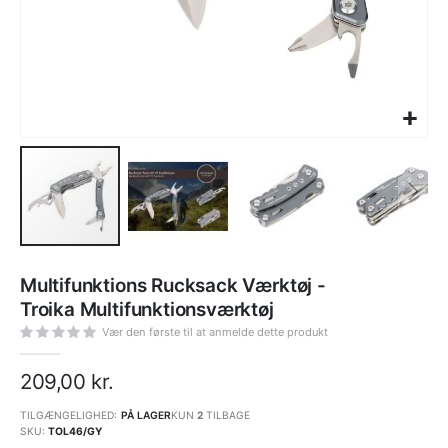
Gå
til
Multifunktions Rucksack Værktøj -
starten
af
Troika Multifunktionsværktøj
billedgalleriet
Vær den første til at anmelde dette produkt
209,00 kr.
TILGÆNGELIGHED:
PÅ LAGER
KUN
2
TILBAGE
SKU
TOL46/GY