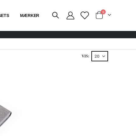
varer
0
GETS
MÆRKER
Cart
VIS