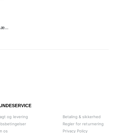
Troika Kortholder Metal med Læder Marble Safe
UNDESERVICE
agt og levering
Betaling & sikkerhed
bsbetingelser
Regler for returnering
m os
Privacy Policy