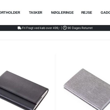
ORTHOLDER
TASKER
NØGLERINGE
REJSE
GAD
Fri Fragt ved køb over 499,- |
90 Dages Returret