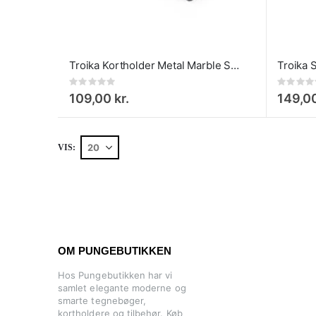
Troika Kortholder Metal Marble Safe med Sort Læder
Rating:
Rating:
0%
0%
109,00 kr.
149,00
VIS
OM PUNGEBUTIKKEN
Hos Pungebutikken har vi
samlet elegante moderne og
smarte tegnebøger,
kortholdere og tilbehør. Køb