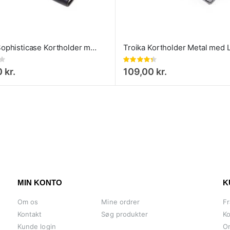
Troika Sophisticase Kortholder metal
Bedømmelse:
87%
 kr.
109,00 kr.
MIN KONTO
K
Om os
Mine ordrer
Fr
Kontakt
Søg produkter
Ko
Kunde login
O