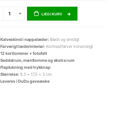
LÆG I KURV
Kalveskind i nappalæder:
Blødt og smidigt
Farverigt læderinteriør:
Kontrastfarver indvendigt
12 kortlommer + fotofelt
Seddelrum, møntlomme og ekstra rum
Flaplukning med trykknap
Størrelse:
9,5 × 17,5 × 3 cm
Leveres i DuDu gaveæske