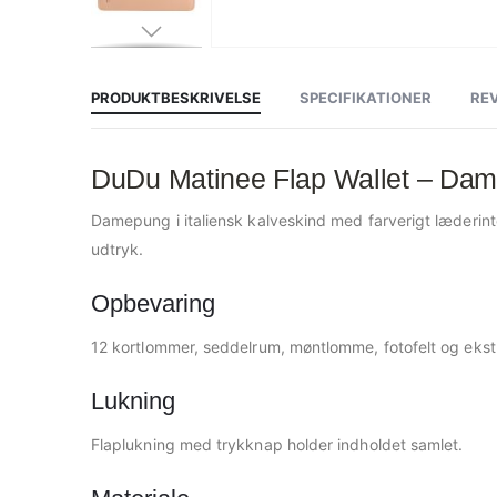
Gå
til
starten
af
PRODUKTBESKRIVELSE
SPECIFIKATIONER
RE
billedgalleriet
DuDu Matinee Flap Wallet – Dame
Damepung i italiensk kalveskind med farverigt læderint
udtryk.
Opbevaring
12 kortlommer, seddelrum, møntlomme, fotofelt og ekstra
Lukning
Flaplukning med trykknap holder indholdet samlet.