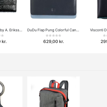
Pung Flower Aida by A. Eriksson
DuDu Flap Pung Colorful Canarie Navy
Visconti
ing:
Rating:
0%
0%
 kr.
629,00 kr.
299