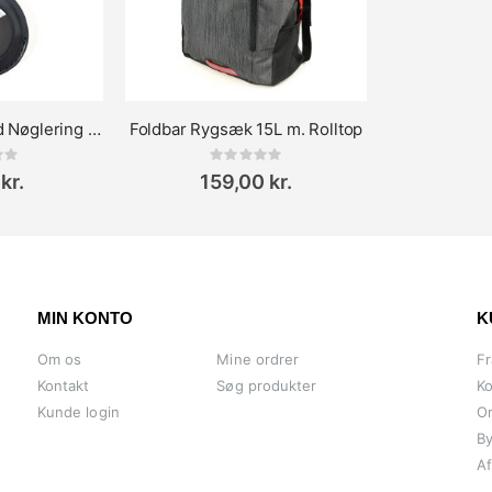
AirTag Holder med Nøglering og karabin
Foldbar Rygsæk 15L m. Rolltop
ing:
Rating:
0%
kr.
159,00 kr.
MIN KONTO
K
Om os
Mine ordrer
Fr
Kontakt
Søg produkter
Ko
Kunde login
O
By
Af