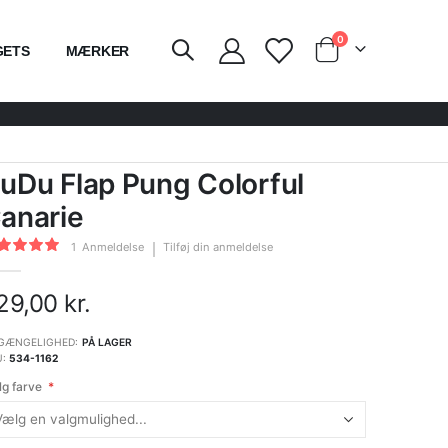
varer
0
GETS
MÆRKER
Cart
uDu Flap Pung Colorful
anarie
dømmelse:
1
Anmeldelse
Tilføj din anmeldelse
0
100
of
29,00 kr.
GÆNGELIGHED:
PÅ LAGER
U
534-1162
g farve