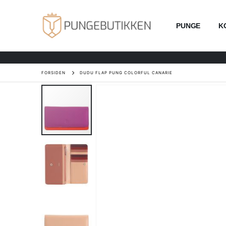
PUNGE
K
FORSIDEN
DUDU FLAP PUNG COLORFUL CANARIE
Gå
til
slutningen
af
billedgalleriet