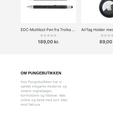
EDC-Multitool Pen fra Troika Construction – Multifunktionel Værktøjspen
Rating:
Rat
0%
0%
189,00 kr.
89,00 
OM PUNGEBUTIKKEN
Hos Pungebutikken har vi
samlet elegante moderne og
smarte tegnebøger,
kortholdere og tilbehør. Køb
online og betal med kort eller
mod faktura.