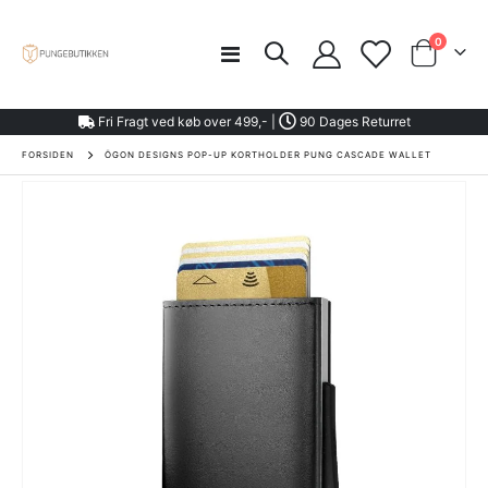
varer
0
Toggle
Cart
Nav
Fri Fragt ved køb over 499,- |
90 Dages Returret
FORSIDEN
ÖGON DESIGNS POP-UP KORTHOLDER PUNG CASCADE WALLET
Gå
til
slutningen
af
billedgalleriet