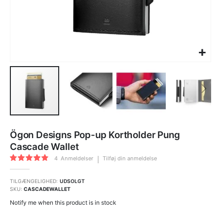
Gå
til
Ögon Designs Pop-up Kortholder Pung
starten
af
Cascade Wallet
billedgalleriet
Bedømmelse:
4
Anmeldelser
Tilføj din anmeldelse
95
100
% of
TILGÆNGELIGHED:
UDSOLGT
SKU
CASCADEWALLET
Notify me when this product is in stock