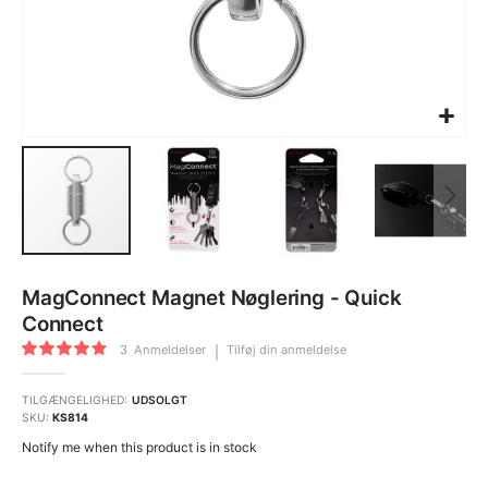
Gå
til
MagConnect Magnet Nøglering - Quick
starten
af
Connect
billedgalleriet
Bedømmelse:
3
Anmeldelser
Tilføj din anmeldelse
80
100
% of
TILGÆNGELIGHED:
UDSOLGT
SKU
KS814
Notify me when this product is in stock