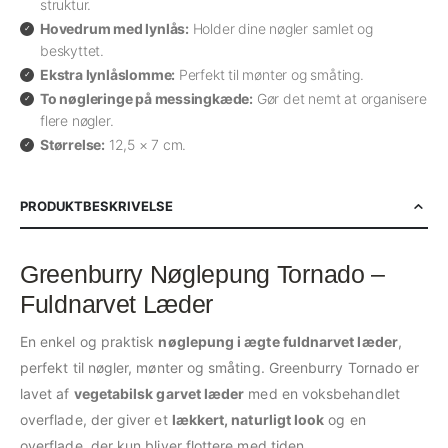
struktur.
Hovedrum med lynlås:
Holder dine nøgler samlet og
beskyttet.
Ekstra lynlåslomme:
Perfekt til mønter og småting.
To nøgleringe på messingkæde:
Gør det nemt at organisere
flere nøgler.
Størrelse:
12,5 × 7 cm.
PRODUKTBESKRIVELSE
Greenburry Nøglepung Tornado –
Fuldnarvet Læder
En enkel og praktisk
nøglepung i ægte fuldnarvet læder
,
perfekt til nøgler, mønter og småting. Greenburry Tornado er
lavet af
vegetabilsk garvet læder
med en voksbehandlet
overflade, der giver et
lækkert, naturligt look
og en
overflade, der kun bliver flottere med tiden.