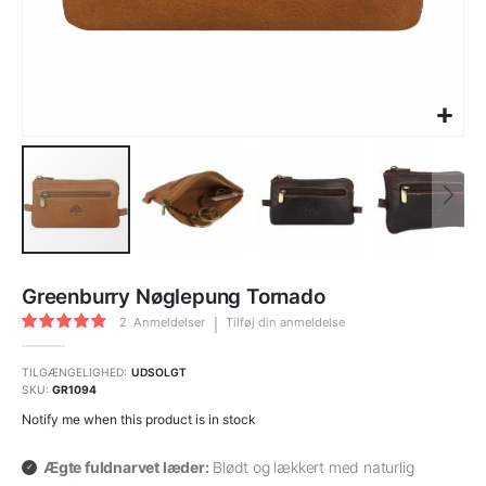
Gå
til
Greenburry Nøglepung Tornado
starten
af
Bedømmelse:
billedgalleriet
2
Anmeldelser
Tilføj din anmeldelse
90
100
% of
TILGÆNGELIGHED:
UDSOLGT
SKU
GR1094
Notify me when this product is in stock
Ægte fuldnarvet læder:
Blødt og lækkert med naturlig