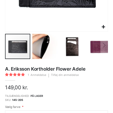
Gå
til
A. Eriksson Kortholder Flower Adele
starten
af
Bedømmelse:
billedgalleriet
1
Anmeldelse
Tilføj din anmeldelse
100
100
% of
149,00 kr.
TILGÆNGELIGHED:
PÅ LAGER
SKU
145-205
Vælg farve