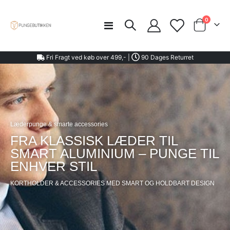
varer
0
Toggle
Cart
Nav
Fri Fragt ved køb over 499,- |
90 Dages Returret
Læderpunge & smarte accessories
FRA KLASSISK LÆDER TIL
SMART ALUMINIUM – PUNGE TIL
ENHVER STIL
KORTHOLDER & ACCESSORIES MED SMART OG HOLDBART DESIGN