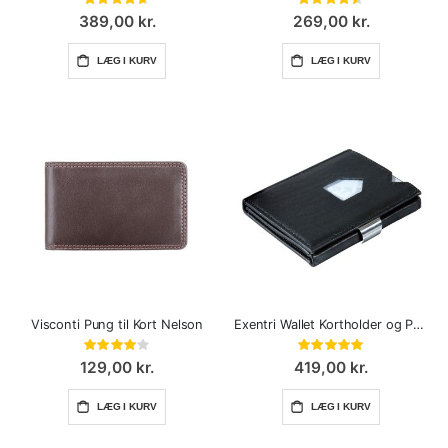
92%
90%
389,00 kr.
269,00 kr.
LÆG I KURV
LÆG I KURV
Visconti Pung til Kort Nelson
Exentri Wallet Kortholder og Pung Sort læder
Bedømmelse:
Bedømmelse:
80%
100%
129,00 kr.
419,00 kr.
LÆG I KURV
LÆG I KURV