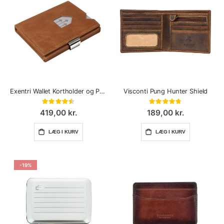
Exentri Wallet Kortholder og Pung
Visconti Pung Hunter Shield
Bedømmelse:
Bedømmelse:
90%
94%
419,00 kr.
189,00 kr.
LÆG I KURV
LÆG I KURV
-19%